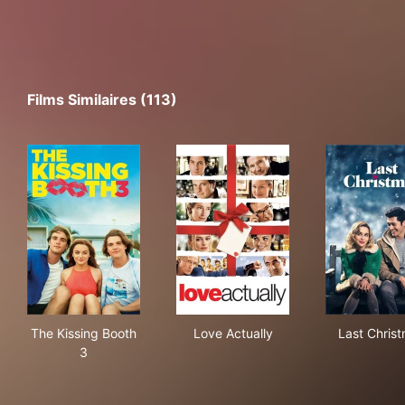
Films Similaires (113)
The Kissing Booth 3
Love Actually
Las
The Kissing Booth
Love Actually
Last Chris
3