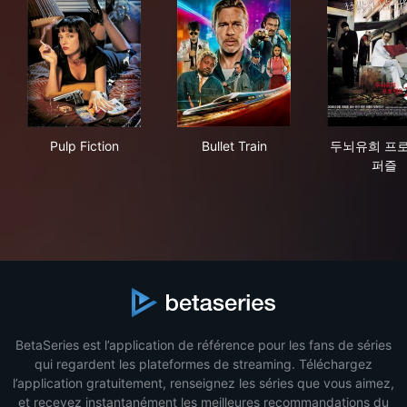
Pulp Fiction
Bullet Train
두뇌
Pulp Fiction
Bullet Train
두뇌유희 프로
퍼즐
BetaSeries est l’application de référence pour les fans de séries
qui regardent les plateformes de streaming. Téléchargez
l’application gratuitement, renseignez les séries que vous aimez,
et recevez instantanément les meilleures recommandations du