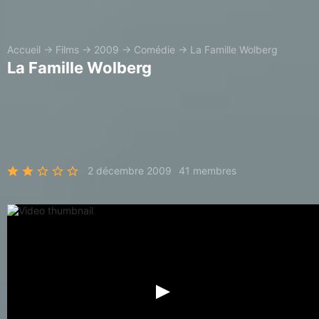
Accueil
→
Films
→
2009
→
Comédie
→
La Famille Wolberg
La Famille Wolberg
2 décembre 2009
41 membres