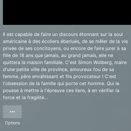
Il est capable de faire un discours étonnant sur la soul
américaine à des écoliers éberlués, de se mêler de la vie
privée de ses concitoyens, ou encore de faire jurer à sa
fille de 18 ans que jamais, au grand jamais, elle ne
quittera la maison familiale. C'est Simon Wolberg, maire
d'une petite ville de province, amoureux fou de sa
femme, père envahissant et fils provocateur ! C'est
l'obsession de la famille qui porte cet homme. Qui le
pousse à mettre à l'épreuve ces liens, à en vérifier la
force et la fragilité...
Options