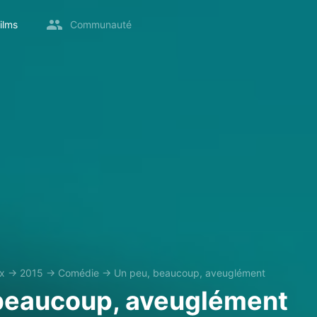
ilms
Communauté
ix
→
2015
→
Comédie
→
Un peu, beaucoup, aveuglément
beaucoup, aveuglément