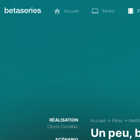
Accueil
Séries
F
RÉALISATION
Accueil
→
Films
→
Netfl
Clovis Cornillac
Un peu, 
SCÉNARIO