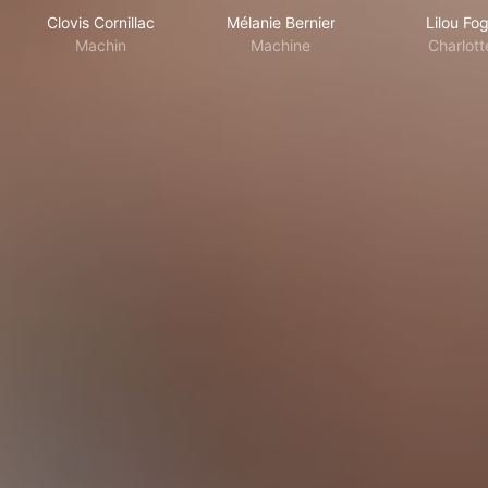
Clovis Cornillac
Mélanie Bernier
Lilou Fog
Machin
Machine
Charlott