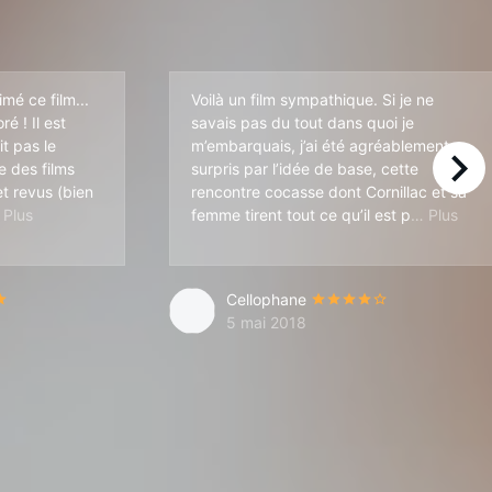
mé ce film...
Voilà un film sympathique. Si je ne
é ! Il est
savais pas du tout dans quoi je
t pas le
m’embarquais, j’ai été agréablement
e des films
surpris par l’idée de base, cette
right
t revus (bien
rencontre cocasse dont Cornillac et sa
 la façon de faire de Cornillac sort vraiment du lot. L’idée du scéna
ref ce film est un grand succès du cinéma Français, ce qui se fa
ossib
femme tirent tout ce qu’il est p
Cellophane
5 mai 2018