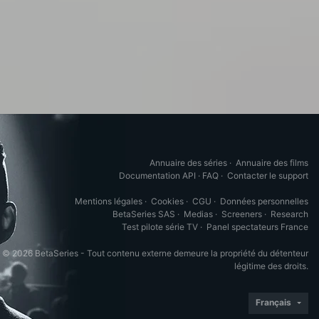
Annuaire des séries
·
Annuaire des films
Documentation API
·
FAQ
·
Contacter le support
Mentions légales
·
Cookies
·
CGU
·
Données personnelles
BetaSeries SAS
·
Medias
·
Screeners
·
Research
Test pilote série TV
·
Panel spectateurs France
© 2026 BetaSeries - Tout contenu externe demeure la propriété du détenteur
légitime des droits.
Français