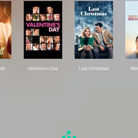
r We Fell
Valentine's Day
Last Christmas
ell
Valentine's Day
Last Christmas
Mon