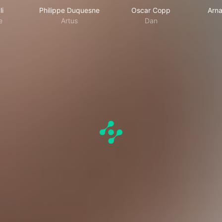
li
Philippe Duquesne
Oscar Copp
Arna
e
Artus
Dan