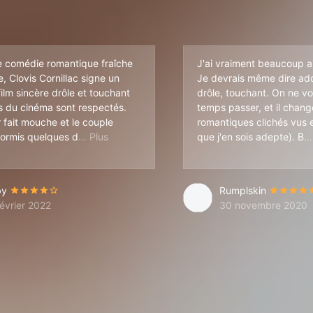
e comédie romantique fraîche
J'ai vraiment beaucoup ai
e, Clovis Cornillac signe un
Je devrais même dire ador
ilm sincère drôle et touchant
drôle, touchant. On ne voi
s du cinéma sont respectés.
temps passer, et il chang
 fait mouche et le couple
romantiques clichés vus e
éfauts de finesse et blagues un peu vaseuses,
Hormis quelques d
que j'en sois adepte). B
by
Rumplskin
février 2022
30 novembre 2020