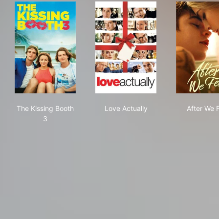
The Kissing Booth 3
Love Actually
Afte
The Kissing Booth
Love Actually
After We F
3