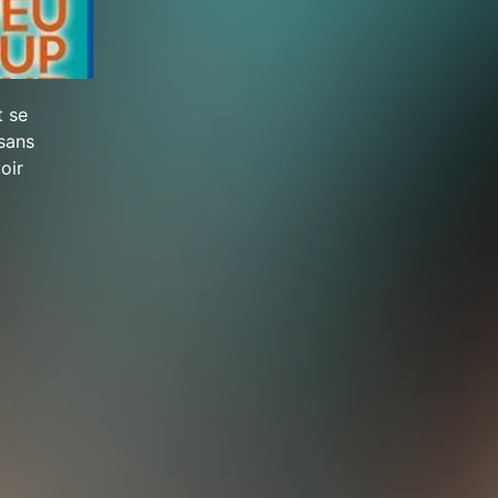
t se
 sans
oir