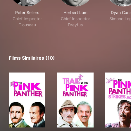
Peter Sellers
Herbert Lom
Dyan Can
Chief Inspector
Chief Inspector
Simone Le
Clouseau
Dreyfus
Films Similaires (10)
The Pink Panther
Trail of the Pink Panther
The