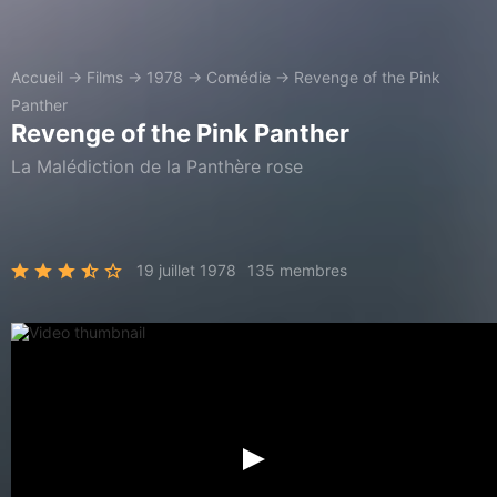
Accueil
→
Films
→
1978
→
Comédie
→
Revenge of the Pink
Panther
Revenge of the Pink Panther
La Malédiction de la Panthère rose
19 juillet 1978
135 membres