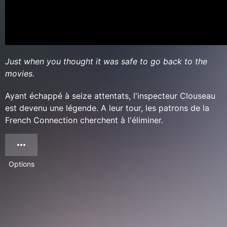
Just when you thought it was safe to go back to the
movies.
Ayant échappé à seize attentats, l'inspecteur Clouseau
est devenu une légende. A leur tour, les patrons de la
French Connection cherchent à l'éliminer.
Options