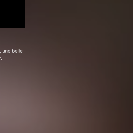
 une belle
.