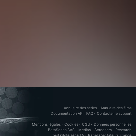
Annuaire des séries
·
Annuaire des films
Documentation API
·
FAQ
·
Contacter le support
Mentions légales
·
Cookies
·
CGU
·
Données personnelles
BetaSeries SAS
·
Medias
·
Screeners
·
Research
Test pilote série TV
·
Panel spectateurs France