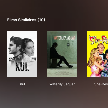
Films Similaires (10)
Kül
Waterlily Jaguar
She
Kül
Waterlily Jaguar
She-Devi