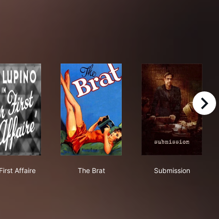
right
Her First Affaire
The Brat
Submission
First Affaire
The Brat
Submission