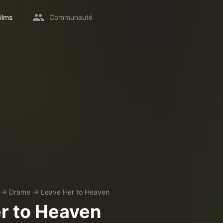
ilms
Communauté
→
Drame
→
Leave Her to Heaven
r to Heaven