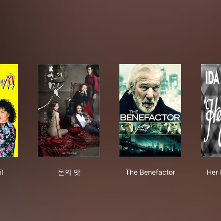
-Devil
돈의 맛
The Benefactor
l
돈의 맛
The Benefactor
Her 