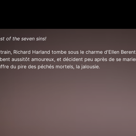
st of the seven sins!
train, Richard Harland tombe sous le charme d'Ellen Berent,
bent aussitôt amoureux, et décident peu après de se marier
fre du pire des péchés mortels, la jalousie.