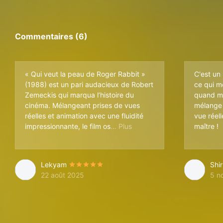
Commentaires (6)
« Qui veut la peau de Roger Rabbit »
C'est un 
(1988) est un pari audacieux de Robert
ce qui m
Zemeckis qui marqua l’histoire du
quand mê
cinéma. Mélangeant prises de vues
mélange 
réelles et animation avec une fluidité
vue réell
ait traiter des thèmes adult
impressionnante, le film os
maître !
Lekyam
Shi
22 août 2025
5 n