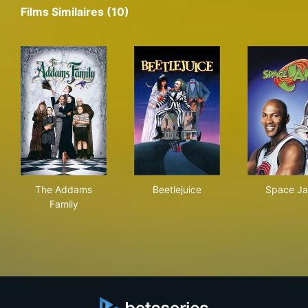
Films Similaires (10)
The Addams Family
Beetlejuice
Spa
The Addams
Beetlejuice
Space J
Family