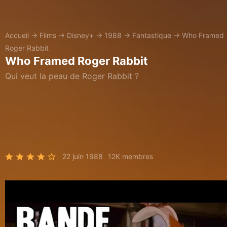
Accueil
→
Films
→
Disney+
→
1988
→
Fantastique
→
Who Framed
Roger Rabbit
Who Framed Roger Rabbit
Qui veut la peau de Roger Rabbit ?
22 juin 1988
12K membres