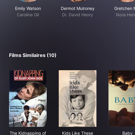
Emily Watson
Dermot Mulroney
Gretchen 
Caroline Gil
Dr. David Henry
Nora Hen
Films Similaires (10)
The Kidnapping of Baby John Doe
Kids Like These
Bab
The Kidnapping of
Kids Like These
Baby