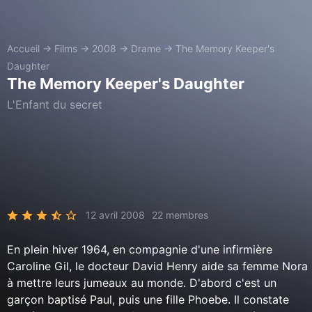
Accueil
→
Films
→
2008
→
Drame
→
The Memory Keeper's
Daughter
The Memory Keeper's Daughter
L'Enfant du secret
12 avril 2008
22 membres
En plein hiver 1964, en compagnie d'une infirmière
Caroline Gil, le docteur David Henry aide sa femme Nora
à mettre leurs jumeaux au monde. D'abord c'est un
garçon baptisé Paul, puis une fille Phoebe. Il constate