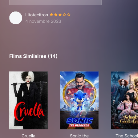
Litotecitron
4 novembre 2023
Films Similaires (14)
Cruella
Sonic the Hedgehog
The
Cruella
Sonic the
The School