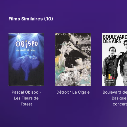
Films Similaires (10)
Pascal Obispo - Les Fleurs de Forest
Détroit : La Cigale
Boul
Pascal Obispo -
Détroit : La Cigale
Boulevard de
Les Fleurs de
- Basique
Forest
concert