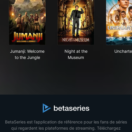
Jumanji: Welcome to the Jungle
Night at the Museum
Unc
Jumanji: Welcome
Night at the
Unchart
to the Jungle
Museum
BetaSeries est l’application de référence pour les fans de séries
qui regardent les plateformes de streaming. Téléchargez