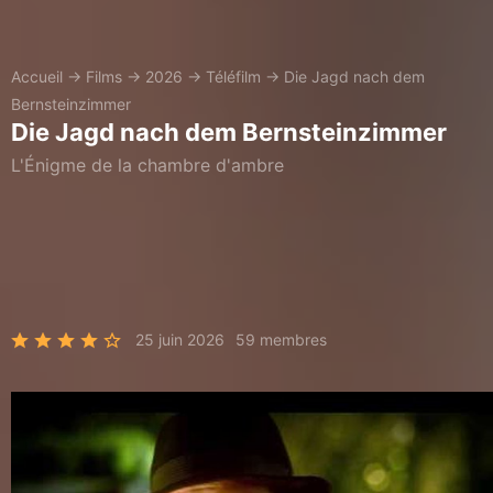
Accueil
→
Films
→
2026
→
Téléfilm
→
Die Jagd nach dem
Bernsteinzimmer
Die Jagd nach dem Bernsteinzimmer
L'Énigme de la chambre d'ambre
25 juin 2026
59 membres