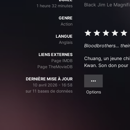
Black Jim Le Magnif
1 heure 32 minutes
GENRE
Action
LANGUE
Anglais
Bloodbrothers... thei
LIENS EXTERNES
Chuang, un jeune chi
Page IMDB
Kwan. Son don pour le
Page TheMovieDB
DERNIÈRE MISE À JOUR
10 avril 2026 - 16:58
sur 11 bases de données
Options