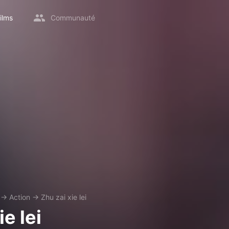
ilms
Communauté
→
Action
→
Zhu zai xie lei
ie lei