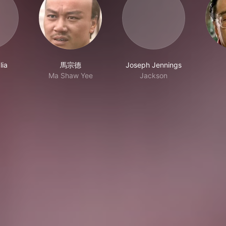
lia
馬宗德
Joseph Jennings
Ma Shaw Yee
Jackson