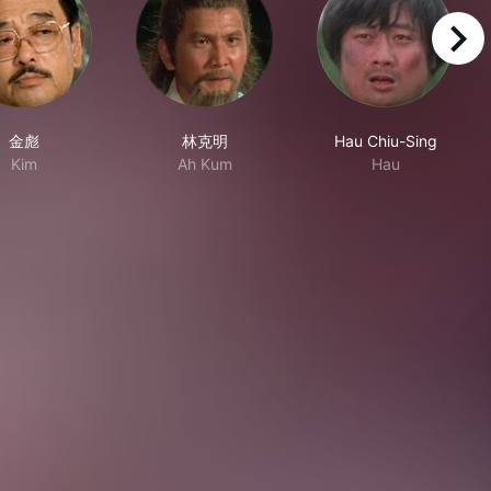
right
金彪
林克明
Hau Chiu-Sing
Kim
Ah Kum
Hau