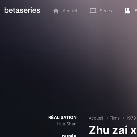
Accueil
Séries
F
RÉALISATION
Accueil
→
Films
→
1979
Hua Shan
Zhu zai x
DURÉE