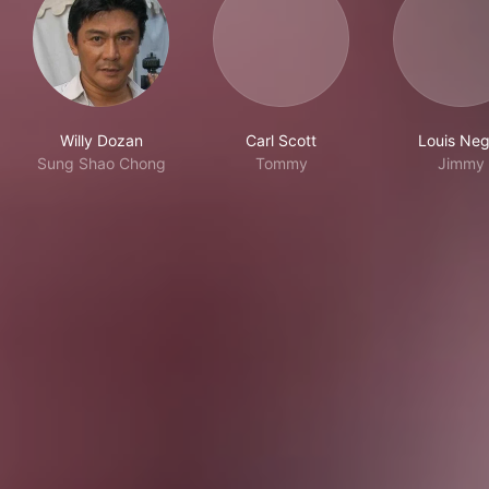
Willy Dozan
Carl Scott
Louis Neg
Sung Shao Chong
Tommy
Jimmy