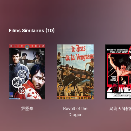
Films Similaires (10)
霹靂拳
Revolt of the Dragon
烏
霹靂拳
Revolt of the
烏龍天師招
Dragon