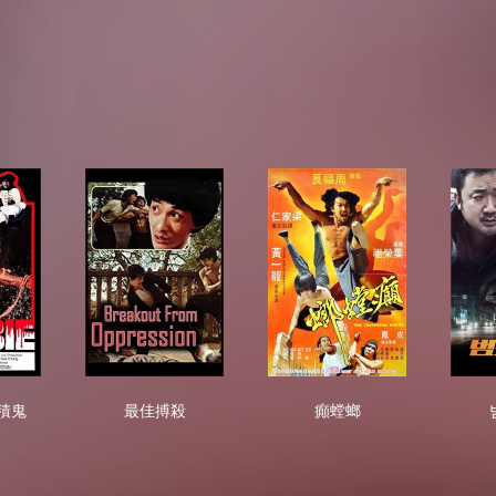
龍天師招積鬼
最佳搏殺
癲螳螂
積鬼
最佳搏殺
癲螳螂