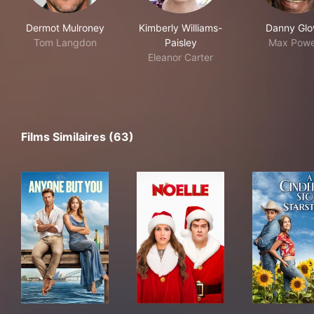
Dermot Mulroney
Kimberly Williams-
Danny Glo
Tom Langdon
Paisley
Max Powe
Eleanor Carter
Films Similaires (63)
Anyone but You
Noelle
A Ci