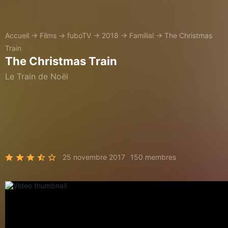
Accueil
→
Films
→
fuboTV
→
2018
→
Familial
→
The Christmas
Train
The Christmas Train
Le Train de Noël
25 novembre 2017
150 membres