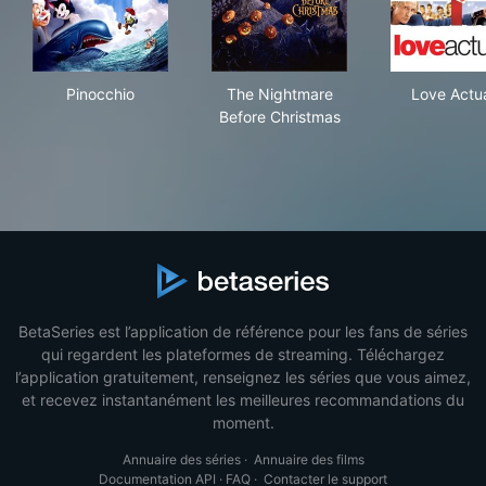
Pinocchio
The Nightmare Before Chris
Lov
Pinocchio
The Nightmare
Love Actua
Before Christmas
BetaSeries est l’application de référence pour les fans de séries
qui regardent les plateformes de streaming. Téléchargez
l’application gratuitement, renseignez les séries que vous aimez,
et recevez instantanément les meilleures recommandations du
moment.
Annuaire des séries
·
Annuaire des films
Documentation API
·
FAQ
·
Contacter le support