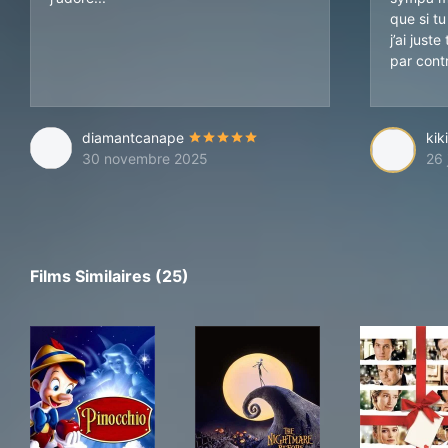
que si tu
j’ai just
par cont
diamantcanape
kik
30 novembre 2025
26 
Films Similaires (25)