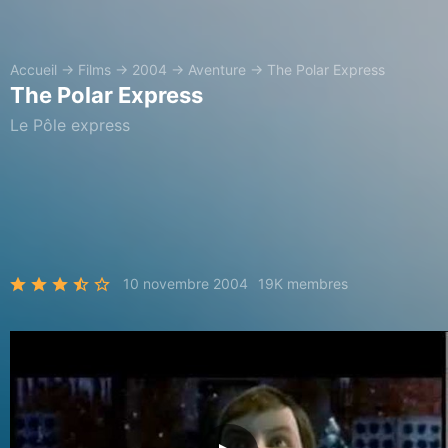
Accueil
→
Films
→
2004
→
Aventure
→
The Polar Express
The Polar Express
Le Pôle express
10 novembre 2004
19K membres