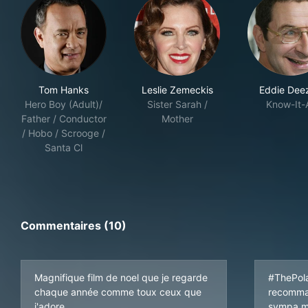
Tom Hanks
Leslie Zemeckis
Eddie Dee
Hero Boy (Adult)/
Sister Sarah /
Know-It-A
Father / Conductor
Mother
/ Hobo / Scrooge /
Santa Cl
Commentaires (10)
Magnifique film de noel que je regarde
#ThePola
chaque année comme toux ceux que
recomman
j'adore...
sympa ma