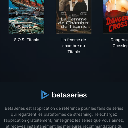
S.O.S. Titanic
La femme de chambre du Tit
Dan
S.O.S. Titanic
La femme de
Dangero
chambre du
Crossin
Titanic
BetaSeries est l’application de référence pour les fans de séries
qui regardent les plateformes de streaming. Téléchargez
l’application gratuitement, renseignez les séries que vous aimez,
et recevez instantanément les meilleures recommandations du