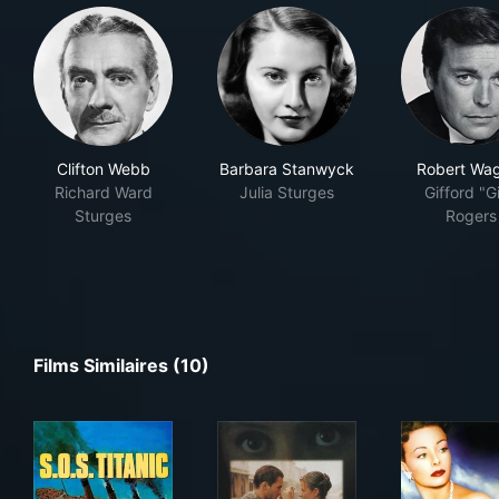
Clifton Webb
Barbara Stanwyck
Robert Wa
Richard Ward
Julia Sturges
Gifford "Gi
Sturges
Rogers
Films Similaires (10)