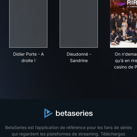
Didier Porte - A droite !
Dieudonné - Sandrine
On 
Didier Porte - A
Dieudonné -
On n'dema
droite !
Sandrine
qu'à en rir
casino de P
BetaSeries est l’application de référence pour les fans de séries
qui regardent les plateformes de streaming. Téléchargez