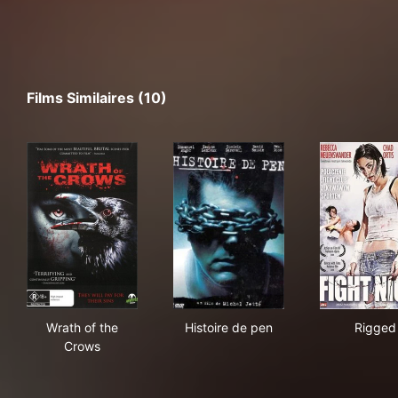
Films Similaires (10)
Wrath of the Crows
Histoire de pen
Rig
Wrath of the
Histoire de pen
Rigged
Crows