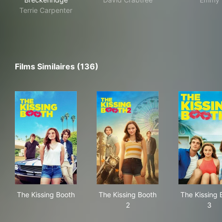
Terrie Carpenter
Films Similaires (136)
The Kissing Booth
The Kissing Booth 2
The
The Kissing Booth
The Kissing Booth
The Kissing 
2
3