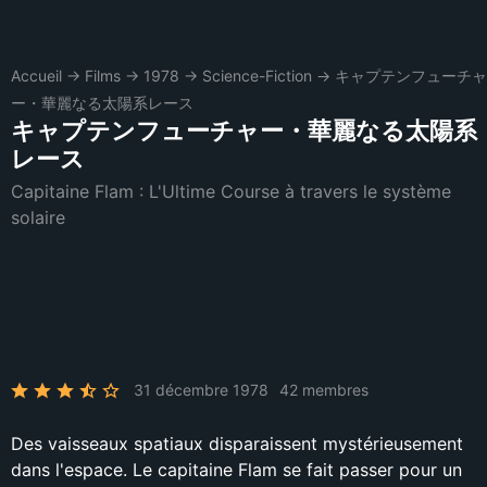
Accueil
→
Films
→
1978
→
Science-Fiction
→
キャプテンフューチャ
ー・華麗なる太陽系レース
キャプテンフューチャー・華麗なる太陽系
レース
Capitaine Flam : L'Ultime Course à travers le système
solaire
31 décembre 1978
42 membres
Des vaisseaux spatiaux disparaissent mystérieusement
dans l'espace. Le capitaine Flam se fait passer pour un