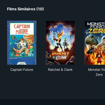
Films Similaires (10)
Captain Future
Ratchet & Clank
Mon
Captain Future
Ratchet & Clank
Monster Fo
Zero