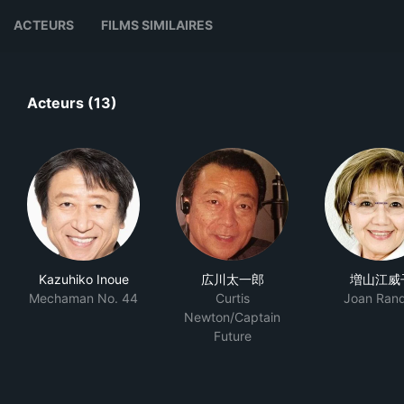
ACTEURS
FILMS SIMILAIRES
Acteurs (13)
Kazuhiko Inoue
広川太一郎
増山江威
Mechaman No. 44
Curtis
Joan Rand
Newton/Captain
Future