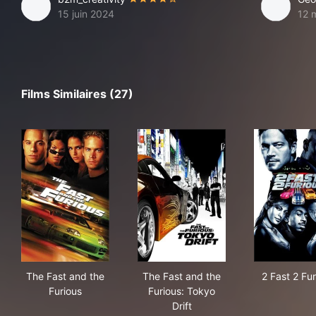
15 juin 2024
12 
Films Similaires (27)
The Fast and the Furious
The Fast and the Furious: Tok
2 Fa
The Fast and the
The Fast and the
2 Fast 2 Fu
Furious
Furious: Tokyo
Drift