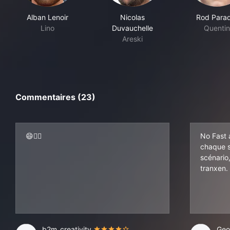
Alban Lenoir
Nicolas
Rod Para
Lino
Duvauchelle
Quentin
Areski
Commentaires (23)
😄👌🏾
No Fast 
chaque s
scénario
tranxen.
b2m_creativity
Geo