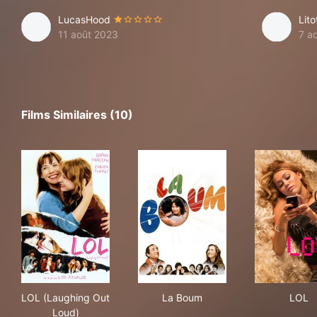
LucasHood
Lito
11 août 2023
7 a
Films Similaires (10)
LOL (Laughing Out Loud)
La Boum
LO
LOL (Laughing Out
La Boum
LOL
Loud)