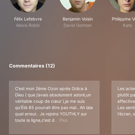
Félix Lefebvre
Benjamin Voisin
Philippine 
Alexis Robin
David Gorman
Kate
Commentaires (12)
C’est mon 2ème Ozon après Grâce à
Les acteu
Dieu ( que j’avais absolument adoré,un
plutôt p
véritable coup de cœur ),je me suis
effectiv
qu’Été 85 pourrait être pas mal.. Ah lala
Les sent
quel erreur.. Je rejoins YOUTHLY sur
l'écran, 
’une lenteur horrible,j’ai ressenti
toute la ligne,c’est d