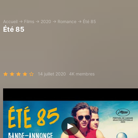
Accueil
→
Films
→
2020
→
Romance
→
Été 85
Été 85
14 juillet 2020
4K membres