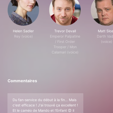
Helen Sadler
Trevor Devall
Matt Slo
Rey (voice)
Emperor Palpatine
Darth Vad
/ First Order
(voice)
Trooper / Mon
Calamari (voice)
Commentaires
Du fan-service du début à la fin... Mais
c'est efficace ! J'ai trouvé ça excellent !
Et le caméo de Mando et l'Enfant 😍 il