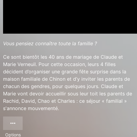
Vous pensiez connaître toute la famille ?
Ce sont bientôt les 40 ans de mariage de Claude et
Marie Verneuil. Pour cette occasion, leurs 4 filles
décident d’organiser une grande fête surprise dans la
maison familiale de Chinon et d’y inviter les parents de
chacun des gendres, pour quelques jours. Claude et
Marie vont devoir accueillir sous leur toit les parents de
Rachid, David, Chao et Charles : ce séjour « familial »
s'annonce mouvementé.
Options