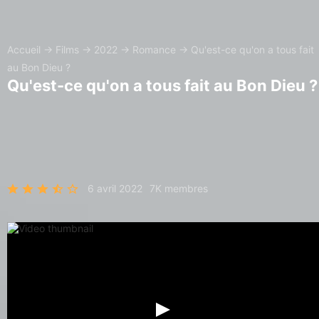
Accueil
→
Films
→
2022
→
Romance
→
Qu'est-ce qu'on a tous fait
au Bon Dieu ?
Qu'est-ce qu'on a tous fait au Bon Dieu ?
6 avril 2022
7K membres