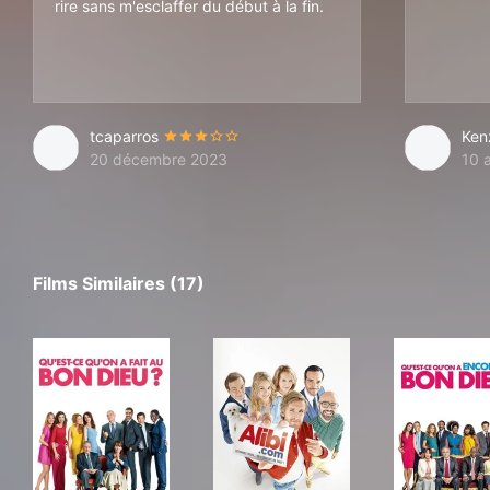
rire sans m'esclaffer du début à la fin.
tcaparros
Ken
20 décembre 2023
10 
Films Similaires (17)