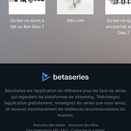
Qu'est-ce qu'on a fait au Bon Dieu ?
Alibi.com
Qu'e
Qu'est-ce qu'on a
Alibi.com
Qu'est-ce qu
fait au Bon Dieu ?
encore fait 
Dieu ?
BetaSeries est l’application de référence pour les fans de séries
qui regardent les plateformes de streaming. Téléchargez
l’application gratuitement, renseignez les séries que vous aimez,
et recevez instantanément les meilleures recommandations du
moment.
Annuaire des séries
·
Annuaire des films
Documentation API
·
FAQ
·
Contacter le support