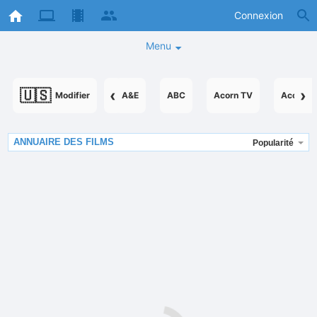
Connexion
Menu
🇺🇸
‹
›
Modifier
A&E
ABC
Acorn TV
AcornTV
ANNUAIRE DES FILMS
Popularité