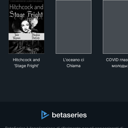
Hitchcock and 'Stage Fright'
L'oceano ci Chiama
COV
Hitchcock and
L'oceano ci
COVID гла
'Stage Fright'
Chiama
молоды