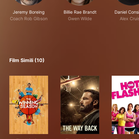
Jeremy Boreing
Billie Rae Brandt
Daniel Cons
Coach Rob Gibson
Gwen Wilde
Alex Crui
Film Simili (10)
The Winning Season
The Way Back
The