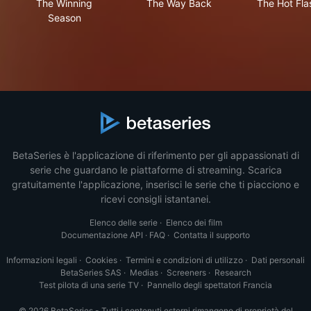
The Winning
The Way Back
The Hot Fla
Season
BetaSeries è l'applicazione di riferimento per gli appassionati di
serie che guardano le piattaforme di streaming. Scarica
gratuitamente l'applicazione, inserisci le serie che ti piacciono e
ricevi consigli istantanei.
Elenco delle serie
·
Elenco dei film
Documentazione API
·
FAQ
·
Contatta il supporto
Informazioni legali
·
Cookies
·
Termini e condizioni di utilizzo
·
Dati personali
BetaSeries SAS
·
Medias
·
Screeners
·
Research
Test pilota di una serie TV
·
Pannello degli spettatori Francia
© 2026 BetaSeries - Tutti i contenuti esterni rimangono di proprietà del