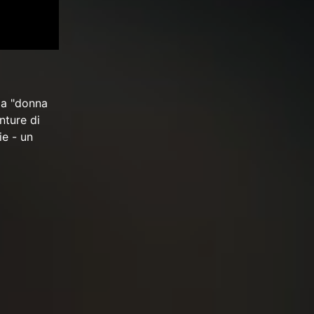
 la "donna
nture di
ie - un