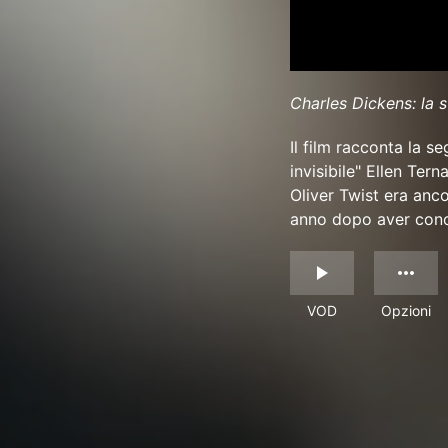
Charles Dickens: la 
Il film racconta la s
invisibile" Ellen Ter
Oliver Twist era anco
anno dopo aver cono
VOD
Opzioni