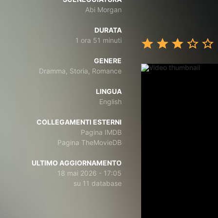
Abi Morgan
DURATA
1 ora 51 minuti
GENERE
Dramma, Storia, Romance
LINGUA
English
COLLEGAMENTI ESTERNI
Pagina IMDB
Pagina TheMovieDB
ULTIMO AGGIORNAMENTO
18 mai 2026 - 17:05
su 11 database