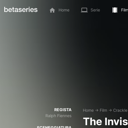
Home
Serie
Fil
REGISTA
Home
→
Film
→
Crackle
Ralph Fiennes
The Invi
SCENEGGIATURA