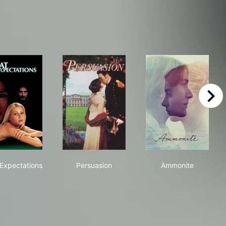
right
Great Expectations
Persuasion
Ammonite
 Expectations
Persuasion
Ammonite