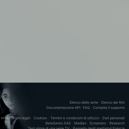
Elenco delle serie
·
Elenco dei film
Documentazione API
·
FAQ
·
Contatta il supporto
Informazioni legali
·
Cookies
·
Termini e condizioni di utilizzo
·
Dati personali
BetaSeries SAS
·
Medias
·
Screeners
·
Research
Test pilota di una serie TV
·
Pannello degli spettatori Francia