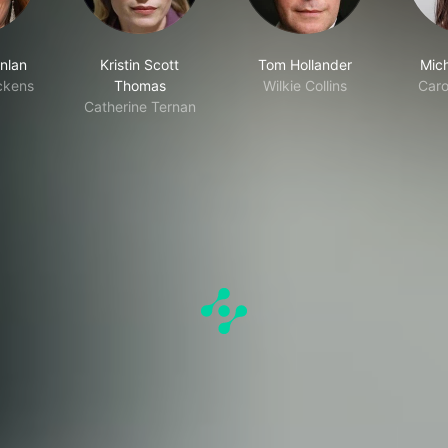
nlan
Kristin Scott
Tom Hollander
Mich
ckens
Thomas
Wilkie Collins
Caro
Catherine Ternan