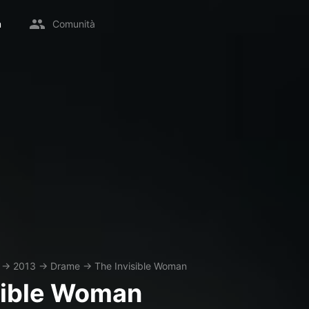
m
Comunità
→
2013
→
Drame
→
The Invisible Woman
sible Woman