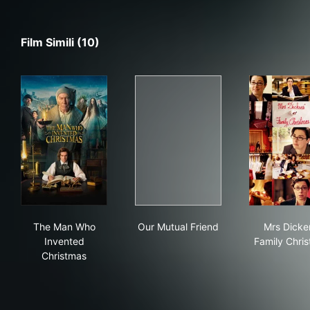
Film Simili (10)
The Man Who Invented Christmas
Our Mutual Friend
Mrs
The Man Who
Our Mutual Friend
Mrs Dicke
Invented
Family Chri
Christmas