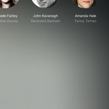
elle Fairley
John Kavanagh
Amanda Hale
line Graves
Reverend Benham
Fanny Ternan