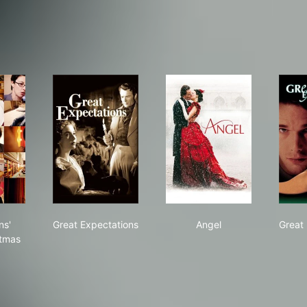
 Dickens' Family Christmas
Great Expectations
Angel
ns'
Great Expectations
Angel
Great
stmas