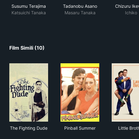
Susumu Terajima
Tadanobu Asano
Chizuru Ike
Katsuichi Tanaka
Masaru Tanaka
Ichiko
Film Simili (10)
The Fighting Dude
Pinball Summer
Litt
The Fighting Dude
Pinball Summer
Little Brot