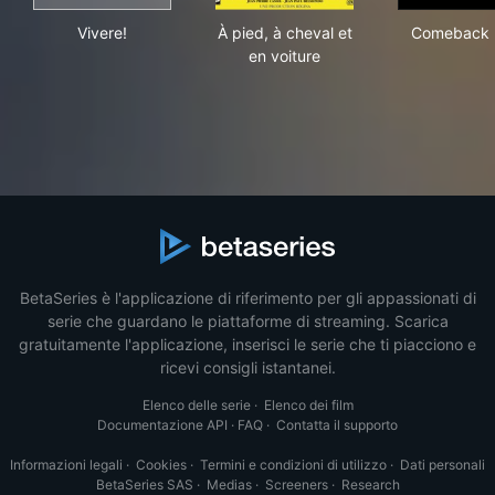
Vivere!
À pied, à cheval et en voiture
Com
Vivere!
À pied, à cheval et
Comeback 
en voiture
BetaSeries è l'applicazione di riferimento per gli appassionati di
serie che guardano le piattaforme di streaming. Scarica
gratuitamente l'applicazione, inserisci le serie che ti piacciono e
ricevi consigli istantanei.
Elenco delle serie
·
Elenco dei film
Documentazione API
·
FAQ
·
Contatta il supporto
Informazioni legali
·
Cookies
·
Termini e condizioni di utilizzo
·
Dati personali
BetaSeries SAS
·
Medias
·
Screeners
·
Research