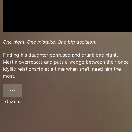
One night. One mistake. One big decision.
Finding his daughter confused and drunk one night,
Martin overreacts and puts a wedge between their once
idyllic relationship at a time when she'll need him the
most.
Opzioni