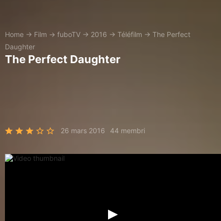
Home
→
Film
→
fuboTV
→
2016
→
Téléfilm
→
The Perfect
Daughter
The Perfect Daughter
26 mars 2016
44 membri