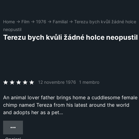
Home
→
Film
→
1976
→
Familial
→
Terezu bych kvůli žádné holce
neopustil
Terezu bych kvůli žádné holce neopustil
12 novembre 1976
1 membro
An animal lover father brings home a cuddlesome female
chimp named Tereza from his latest around the world
and adopts her as a pet...