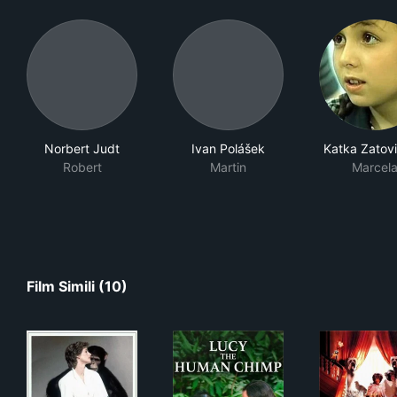
Norbert Judt
Ivan Polášek
Katka Zatov
Robert
Martin
Marcel
Film Simili (10)