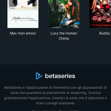
Max mon amour
Lucy the Human Chimp
Bud
Max mon amour
Lucy the Human
Buddy
Chimp
BetaSeries è l'applicazione di riferimento per gli appassionati di
serie che guardano le piattaforme di streaming. Scarica
gratuitamente l'applicazione, inserisci le serie che ti piacciono e
ricevi consigli istantanei.