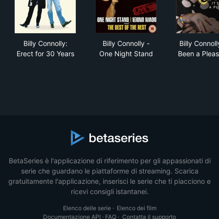
Billy Connolly: Erect for 30 Years
Billy Connolly - One Night St
Bill
Billy Connolly:
Billy Connolly -
Billy Connolly
Erect for 30 Years
One Night Stand
Been a Pleas
BetaSeries è l'applicazione di riferimento per gli appassionati di
serie che guardano le piattaforme di streaming. Scarica
gratuitamente l'applicazione, inserisci le serie che ti piacciono e
ricevi consigli istantanei.
Elenco delle serie
·
Elenco dei film
Documentazione API
·
FAQ
·
Contatta il supporto