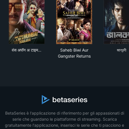
वंस अपॉन अ टाइम इन मुंबई-दोबारा
Saheb Biwi Aur Gangster Ret
জালবন্
वंस अपॉन अ टाइम…
Saheb Biwi Aur
জালবন্দী
Gangster Returns
BetaSeries è l'applicazione di riferimento per gli appassionati di
serie che guardano le piattaforme di streaming. Scarica
gratuitamente l'applicazione, inserisci le serie che ti piacciono e