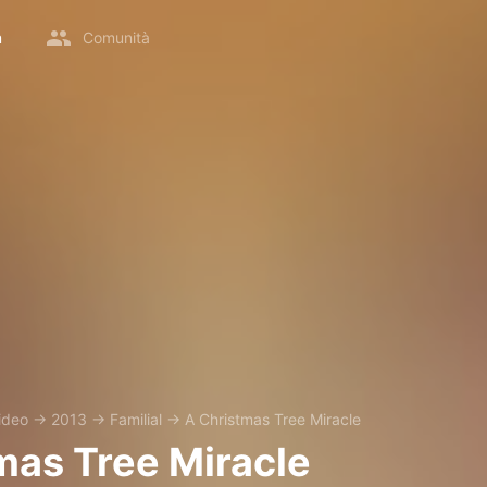
m
Comunità
ideo
→
2013
→
Familial
→
A Christmas Tree Miracle
mas Tree Miracle