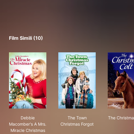
Film Simili (10)
Debbie Macomber's A Mrs. Miracle Christmas
The Town Christmas Forgot
The
Debbie
The Town
The Christma
Macomber's A Mrs.
Christmas Forgot
Miracle Christmas