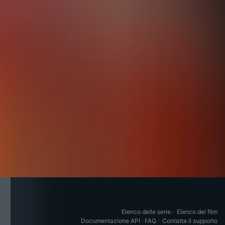
Elenco delle serie
·
Elenco dei film
Documentazione API
·
FAQ
·
Contatta il supporto