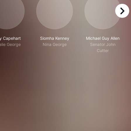
right
ly Capehart
Siomha Kenney
Michael Guy Allen
alie George
Nina George
Senator John
Cutter