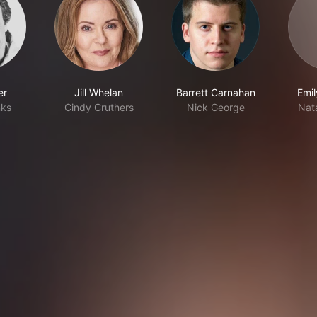
er
Jill Whelan
Barrett Carnahan
Emi
nks
Cindy Cruthers
Nick George
Nat