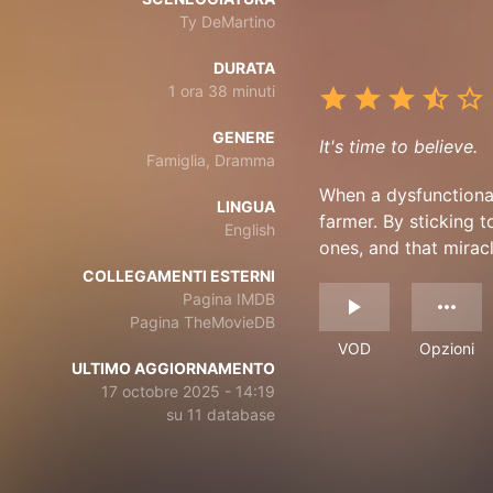
Ty DeMartino
DURATA
1 ora 38 minuti
GENERE
It's time to believe.
Famiglia, Dramma
When a dysfunctional
LINGUA
farmer. By sticking t
English
ones, and that mirac
COLLEGAMENTI ESTERNI
Pagina IMDB
Pagina TheMovieDB
VOD
Opzioni
ULTIMO AGGIORNAMENTO
17 octobre 2025 - 14:19
su 11 database