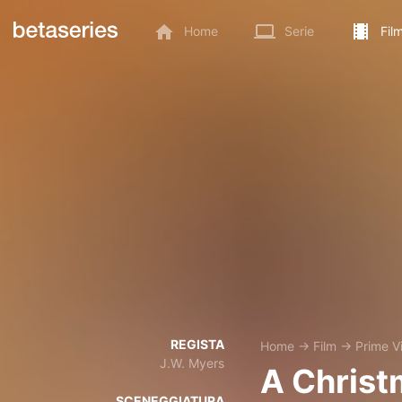
Home
Serie
Fil
REGISTA
Home
→
Film
→
Prime V
J.W. Myers
A Christ
SCENEGGIATURA