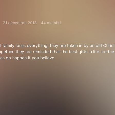
31 décembre 2013
44 membri
 family loses everything, they are taken in by an old Chris
ogether, they are reminded that the best gifts in life are the
les do happen if you believe.