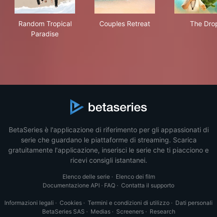
Random Tropical Paradise
Couples Retreat
The
Random Tropical
Couples Retreat
The Dro
Paradise
BetaSeries è l'applicazione di riferimento per gli appassionati di
serie che guardano le piattaforme di streaming. Scarica
gratuitamente l'applicazione, inserisci le serie che ti piacciono e
ricevi consigli istantanei.
Elenco delle serie
·
Elenco dei film
Documentazione API
·
FAQ
·
Contatta il supporto
Informazioni legali
·
Cookies
·
Termini e condizioni di utilizzo
·
Dati personali
BetaSeries SAS
·
Medias
·
Screeners
·
Research