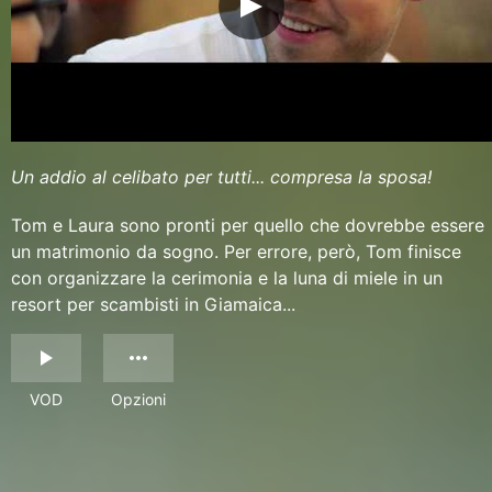
Un addio al celibato per tutti... compresa la sposa!
Tom e Laura sono pronti per quello che dovrebbe essere
un matrimonio da sogno. Per errore, però, Tom finisce
con organizzare la cerimonia e la luna di miele in un
resort per scambisti in Giamaica...
VOD
Opzioni