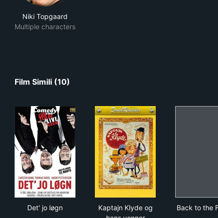
Niki Topgaard
Multiple characters
Film Simili (10)
Det' jo løgn
Kaptajn Klyde og hans venne
Back
Det' jo løgn
Kaptajn Klyde og
Back to the 
hans venner