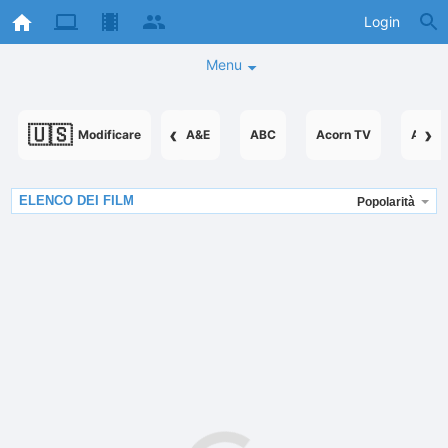
Login
Menu
🇺🇸
‹
›
Modificare
A&E
ABC
Acorn TV
Acorn
ELENCO DEI FILM
Popolarità