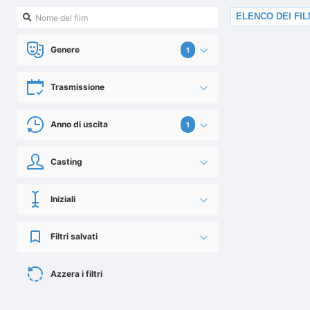
ELENCO DEI FI
Genere
1
Trasmissione
Anno di uscita
1
Casting
Iniziali
Filtri salvati
Azzera i filtri