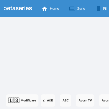
Home
Serie
Fil
🇺🇸
‹
Modificare
A&E
ABC
Acorn TV
Acor