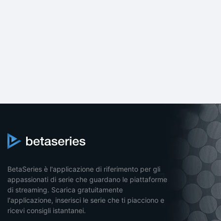
BetaSeries è l'applicazione di riferimento per gli
appassionati di serie che guardano le piattaforme
di streaming. Scarica gratuitamente
l'applicazione, inserisci le serie che ti piacciono e
ricevi consigli istantanei.