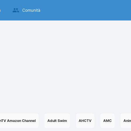
m
Comunità
nTV Amazon Channel
Adult Swim
AHCTV
AMC
Anim