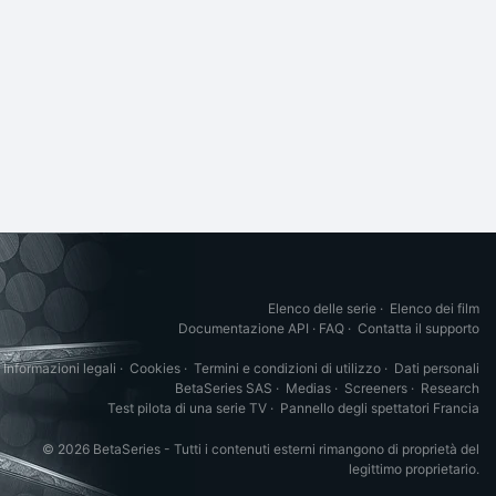
Elenco delle serie
·
Elenco dei film
Documentazione API
·
FAQ
·
Contatta il supporto
Informazioni legali
·
Cookies
·
Termini e condizioni di utilizzo
·
Dati personali
BetaSeries SAS
·
Medias
·
Screeners
·
Research
Test pilota di una serie TV
·
Pannello degli spettatori Francia
© 2026 BetaSeries - Tutti i contenuti esterni rimangono di proprietà del
legittimo proprietario.