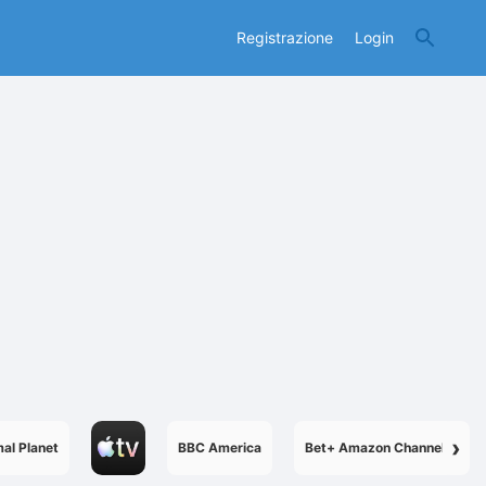
Registrazione
Login
›
al Planet
BBC America
Bet+ Amazon Channel