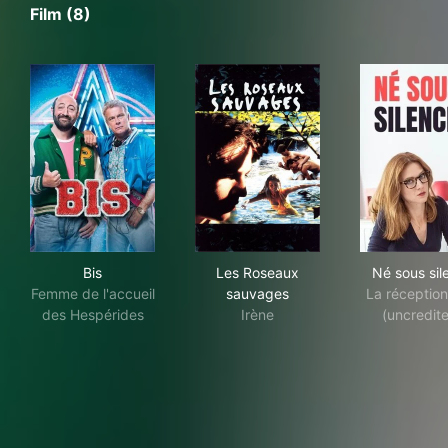
Film (8)
Bis
Les Roseaux sauvages
Né 
Bis
Les Roseaux
Né sous sil
Femme de l'accueil
sauvages
La réception
des Hespérides
Irène
(uncredit