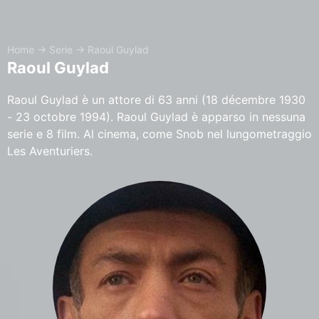
Home
→
Serie
→
Raoul Guylad
Raoul Guylad
Raoul Guylad è un attore di 63 anni (18 décembre 1930
- 23 octobre 1994). Raoul Guylad è apparso in nessuna
serie e 8 film. Al cinema, come Snob nel lungometraggio
Les Aventuriers.