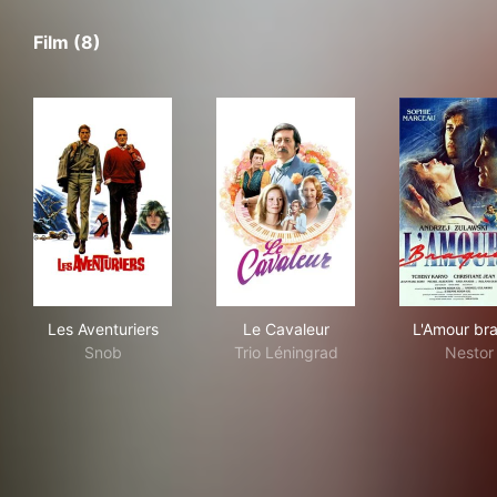
Film (8)
Les Aventuriers
Le Cavaleur
L'A
Les Aventuriers
Le Cavaleur
L'Amour br
Snob
Trio Léningrad
Nestor