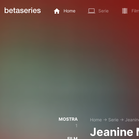
Home
Serie
Fil
MOSTRA
Home
→
Serie
→
Jeanin
1
Jeanine
FILM