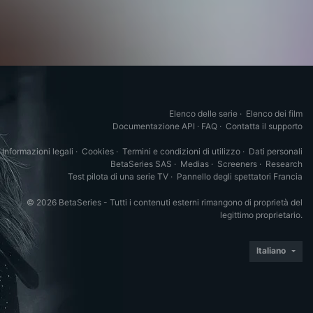
Elenco delle serie
·
Elenco dei film
Documentazione API
·
FAQ
·
Contatta il supporto
Informazioni legali
·
Cookies
·
Termini e condizioni di utilizzo
·
Dati personali
BetaSeries SAS
·
Medias
·
Screeners
·
Research
Test pilota di una serie TV
·
Pannello degli spettatori Francia
© 2026 BetaSeries - Tutti i contenuti esterni rimangono di proprietà del
legittimo proprietario.
Italiano