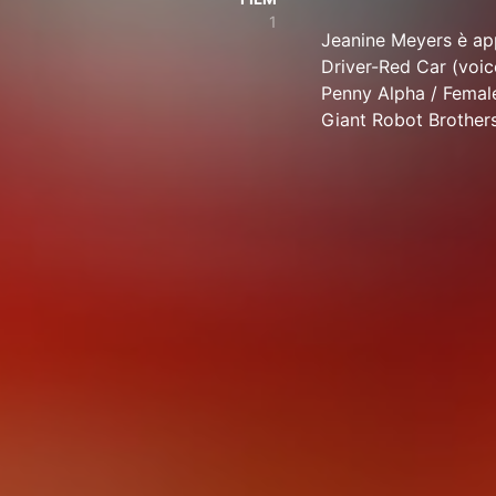
1
Jeanine Meyers è app
Driver-Red Car (voic
Penny Alpha / Femal
Giant Robot Brothers