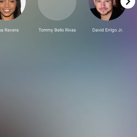
right
na Ravera
Tommy Bello Rivas
David Errigo Jr.