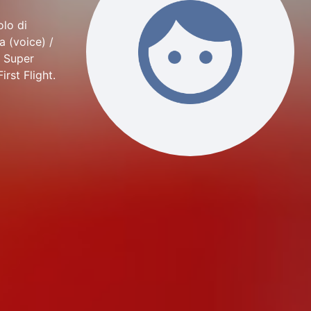
olo di
a (voice) /
e Super
rst Flight.