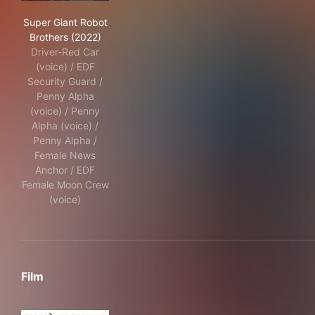
Super Giant Robot Brothers (2022)
Super Giant Robot
Brothers (2022)
Driver-Red Car
(voice) / EDF
Security Guard /
Penny Alpha
(voice) / Penny
Alpha (voice) /
Penny Alpha /
Female News
Anchor / EDF
Female Moon Crew
(voice)
Film