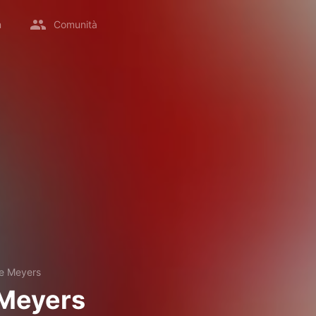
m
Comunità
e Meyers
 Meyers