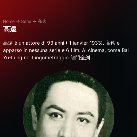
Home
→
Serie
→
高遠
高遠
高遠 è un attore di 93 anni ( 1 janvier 1933). 高遠 è
apparso in nessuna serie e 6 film. Al cinema, come Bai
Yu-Lung nel lungometraggio 龍門金劍.