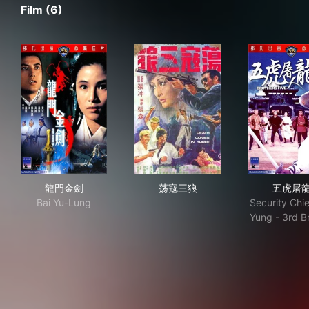
Film (6)
龍門金劍
荡寇三狼
五
龍門金劍
荡寇三狼
五虎屠
Bai Yu-Lung
Security Chi
Yung - 3rd B