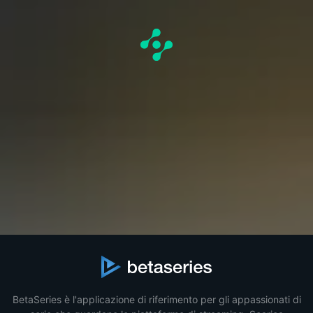
BetaSeries è l'applicazione di riferimento per gli appassionati di