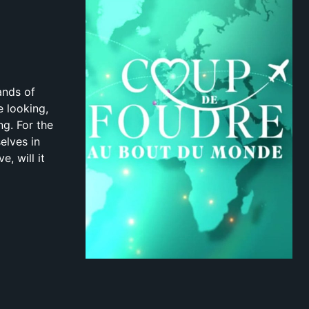
ands of
e looking,
ng. For the
elves in
e, will it