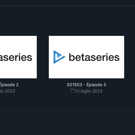
Épisode 2
S01E03
-
Épisode 3
lio 2023
10 luglio 2023