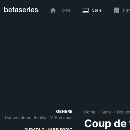
Home
Serie
Fil
GENERE
Home
→
Serie
→
Docum
Documentario, Reality TV, Romance
Coup de 
DURATA DI UN EPISODIO