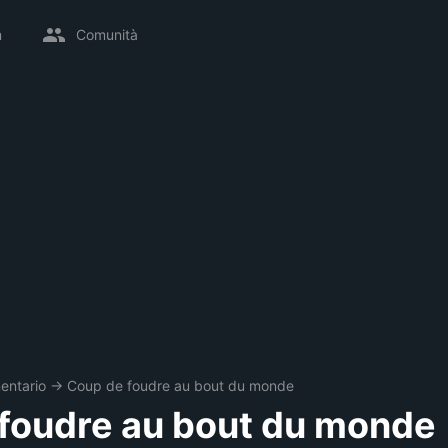
m
Comunità
entario
→
Coup de foudre au bout du monde
foudre au bout du monde