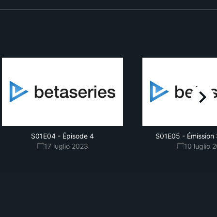
right
S01E04
-
Épisode 4
S01E05
-
Émission 
17 luglio 2023
10 luglio 