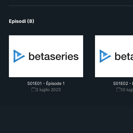
Episodi (8)
S01E01
-
Épisode 1
S01E02
-
3 luglio 2023
10 lug