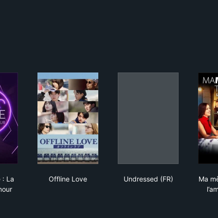
 to love : La roue de l'amour
Offline Love
Undressed (FR)
 : La
Offline Love
Undressed (FR)
Ma mè
mour
l’a