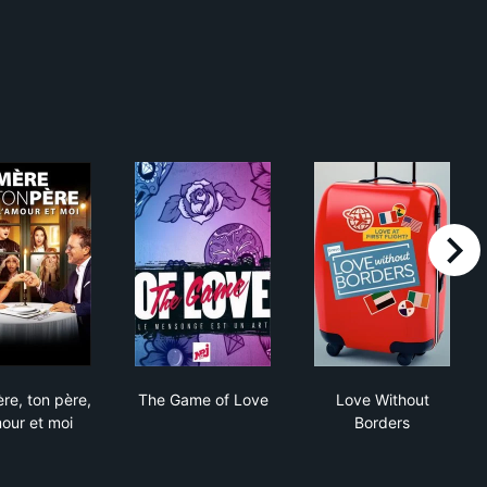
right
Ma mère, ton père, l’amour et moi
The Game of Love
Love Without 
re, ton père,
The Game of Love
Love Without
mour et moi
Borders