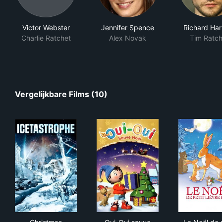
Victor Webster
Jennifer Spence
Richard Ha
Charlie Ratchet
Alex Novak
Tim Ratch
Vergelijkbare Films (10)
Christmas Icetastrophe
Oui-Oui sauve Noël
Le N