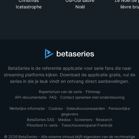
Christmas
Oui-Oui sauve
Le Noël de 
Icetastrophe
Noël
lièvre br
BetaSeries is de referentie applicatie voor serie fans die naar
streaming platforms kijken. Download de applicatie gratis, vul de
series in die je leuk vindt en ontvang direct aanbevelingen.
Repertorium van de serie
·
Filmmap
API-documentatie
·
FAQ
·
Contact opnemen met ondersteuning
Wettelijke informatie
·
Cookies
·
Gebruiksvoorwaarden
·
Persoonlijke
gegevens
BetaSeries SAS
·
Medias
·
Screeners
·
Research
Piloottest tv-serie
·
Toeschouwerspanel Frankrijk
© 2026 BetaSeries - Alle externe inhoud blijft eigendom van de rechtmatige