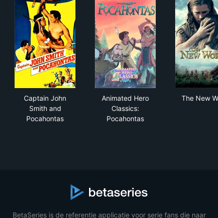
Captain John Smith and Pocahontas
Animated Hero Classics: Poc
The
Captain John
Animated Hero
The New W
Smith and
Classics:
Pocahontas
Pocahontas
BetaSeries is de referentie applicatie voor serie fans die naar