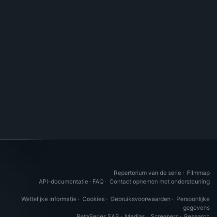
Repertorium van de serie
·
Filmmap
API-documentatie
·
FAQ
·
Contact opnemen met ondersteuning
Wettelijke informatie
·
Cookies
·
Gebruiksvoorwaarden
·
Persoonlijke
gegevens
BetaSeries SAS
·
Medias
·
Screeners
·
Research