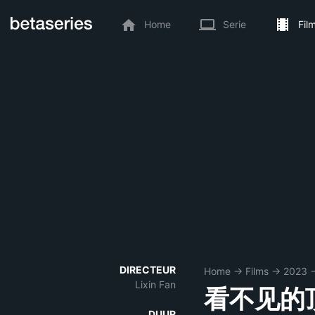
Home
Serie
Fil
DIRECTEUR
Home
→
Films
→
2023
Lixin Fan
看不见的
DUUR