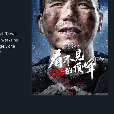
d. Terwijl
e werkt nu
geluk te
n