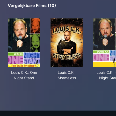
Vergelijkbare Films (10)
Louis C.K.: One Night Stand
Louis C.K.: Shameless
Lou
Louis C.K.: One
Louis C.K.:
Louis C.K.:
Night Stand
Shameless
Night Sta