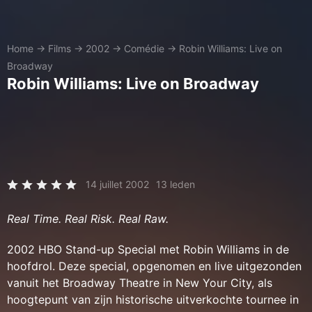
Home
→
Films
→
2002
→
Comédie
→
Robin Williams: Live on
Broadway
Robin Williams: Live on Broadway
14 juillet 2002
13 leden
Real Time. Real Risk. Real Raw.
2002 HBO Stand-up Special met Robin Williams in de
hoofdrol. Deze special, opgenomen en live uitgezonden
vanuit het Broadway Theatre in New Your City, als
hoogtepunt van zijn historische uitverkochte tournee in