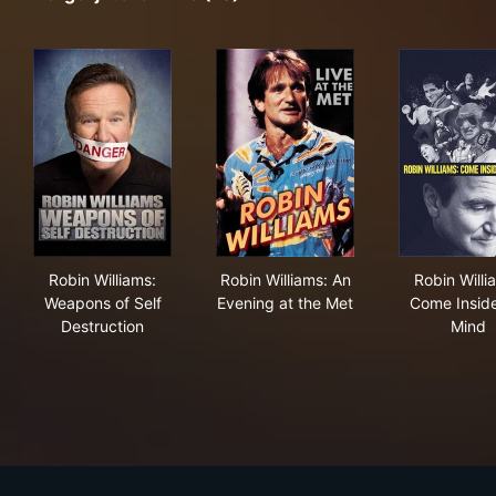
Robin Williams: Weapons of Self Destruction
Robin Williams: An Evening a
Rob
Robin Williams:
Robin Williams: An
Robin Willi
Weapons of Self
Evening at the Met
Come Insid
Destruction
Mind