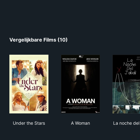
Vergelijkbare Films (10)
Under the Stars
A Woman
La n
Under the Stars
A Woman
La noche del 