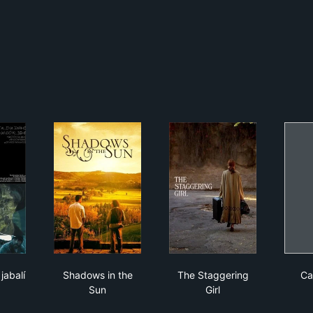
oche del jabalí
Shadows in the Sun
The Staggering Girl
jabalí
Shadows in the
The Staggering
Ca
Sun
Girl