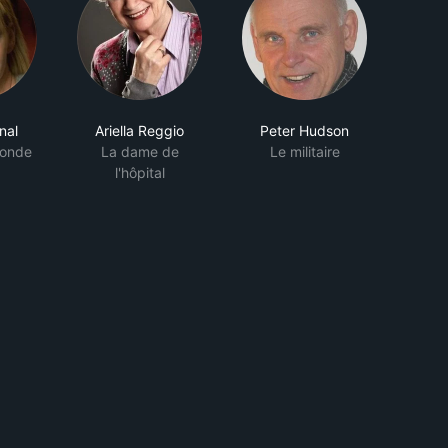
nal
Ariella Reggio
Peter Hudson
londe
La dame de
Le militaire
l'hôpital