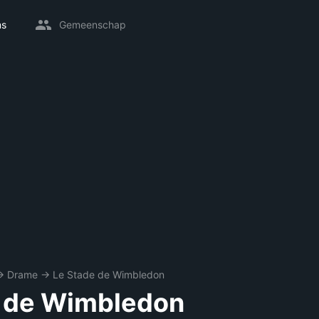
ms
Gemeenschap
→
Drame
→
Le Stade de Wimbledon
e de Wimbledon