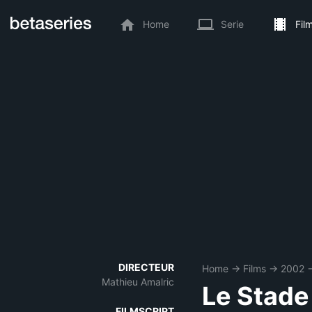
Home
Serie
Fil
DIRECTEUR
Home
→
Films
→
2002
Mathieu Amalric
Le Stad
FILMSCRIPT