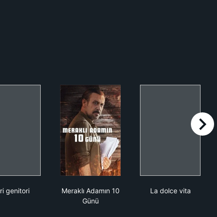
right
Cari genitori
Meraklı Adamın 10 Günü
La dolce vita
ri genitori
Meraklı Adamın 10
La dolce vita
Günü