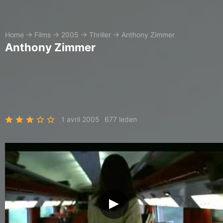
Home
→
Films
→
2005
→
Thriller
→
Anthony Zimmer
Anthony Zimmer
1 avril 2005
677 leden