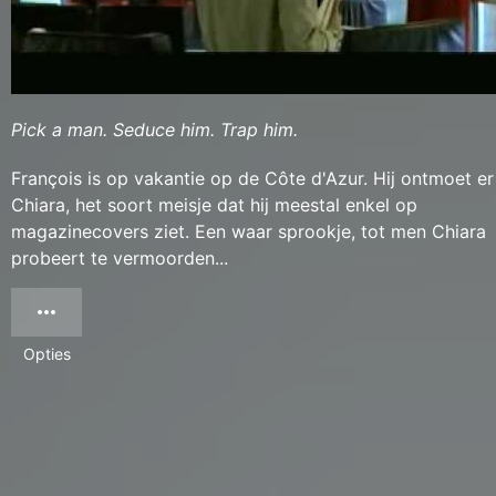
Pick a man. Seduce him. Trap him.
François is op vakantie op de Côte d'Azur. Hij ontmoet er
Chiara, het soort meisje dat hij meestal enkel op
magazinecovers ziet. Een waar sprookje, tot men Chiara
probeert te vermoorden...
Opties