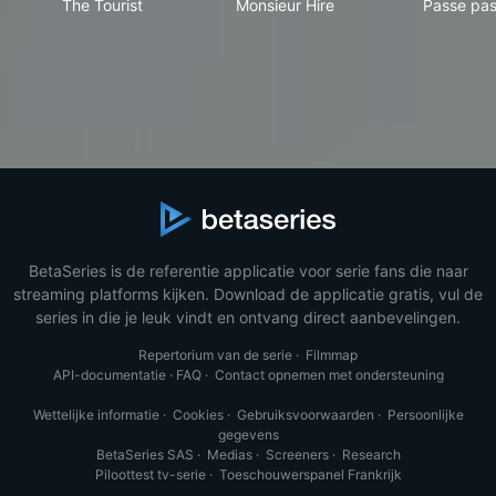
The Tourist
Monsieur Hire
Passe pa
BetaSeries is de referentie applicatie voor serie fans die naar
streaming platforms kijken. Download de applicatie gratis, vul de
series in die je leuk vindt en ontvang direct aanbevelingen.
Repertorium van de serie
·
Filmmap
API-documentatie
·
FAQ
·
Contact opnemen met ondersteuning
Wettelijke informatie
·
Cookies
·
Gebruiksvoorwaarden
·
Persoonlijke
gegevens
BetaSeries SAS
·
Medias
·
Screeners
·
Research
Piloottest tv-serie
·
Toeschouwerspanel Frankrijk